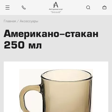
Главная
/
Аксессуары
Каталог
Американо-стакан
Санкт-Петербург
250 мл
Блог
Контакты
Войти
Регистрация