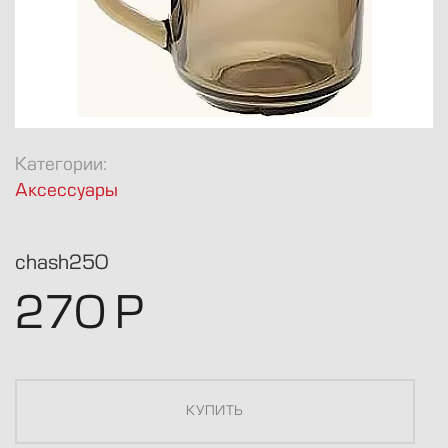
8 812 424-1947
info@avkofe.ru
Булы Куна 34
Пн.-Пт., 10-19
Категории:
Аксессуары
chash250
270
Р