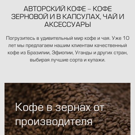
8 812 424-1947
АВТОРСКИЙ КОФЕ - КОФЕ
ЗЕРНОВОЙ И В КАПСУЛАХ, ЧАЙ И
info@avkofe.ru
АКСЕССУАРЫ
Булы Куна 34
Погрузитесь в удивительный мир кофе и чая. Уже 10
Пн.-Пт., 10-19
лет мы предлагаем нашим клиентам качественный
кофе из Бразилии, Эфиопии, Уганды и других стран,
выбирая лучшие сорта и купажи.
Кофе в зернах от
производителя