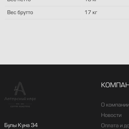
Вес брутто
17 кг
КОМПА
О компани
Новости
Булы Куна 34
Оплата и д