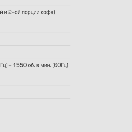
й и 2-ой порции кофе)
ц) - 1550 об. в мин. (60Гц)