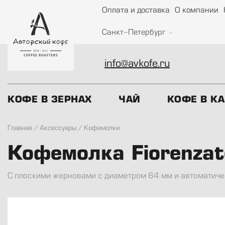
Оплата и доставка
О компании
Санкт-Петербург
info@avkofe.ru
КОФЕ В ЗЕРНАХ
ЧАЙ
КОФЕ В К
Главная
/
Аксессуары
/
Кофемолки
Кофемолка Fiorenzat
С плоскими жерновами с диаметром 64 мм и автоматиче