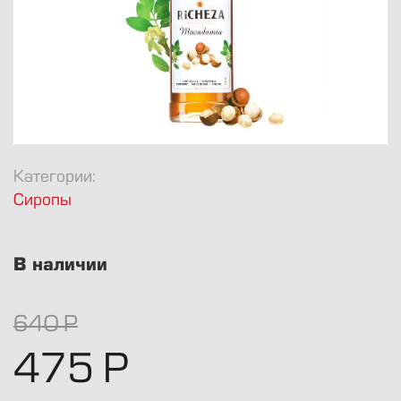
8 812 424-1947
info@avkofe.ru
Булы Куна 34
Пн.-Пт., 10-19
Категории:
Сиропы
В наличии
640
Р
475
Р