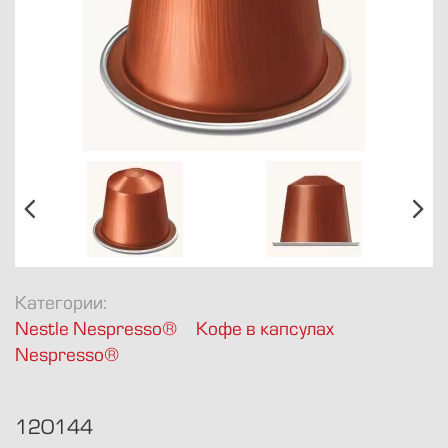
8 812 424-1947
info@avkofe.ru
Булы Куна 34
Пн.-Пт., 10-19
Категории:
Nestle Nespresso®
Кофе в капсулах
Nespresso®
120144