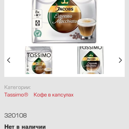
8 812 424-1947
info@avkofe.ru
Булы Куна 34
Пн.-Пт., 10-19
Категории:
Tassimo®
Кофе в капсулах
320108
Нет в наличии