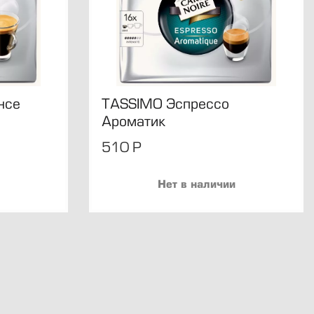
нсе
TASSIMO Эспрессо
Ароматик
510
Р
Нет в наличии