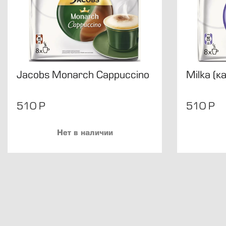
Jacobs Monarch Cappuccino
Milka (к
510
Р
510
Р
Нет в наличии