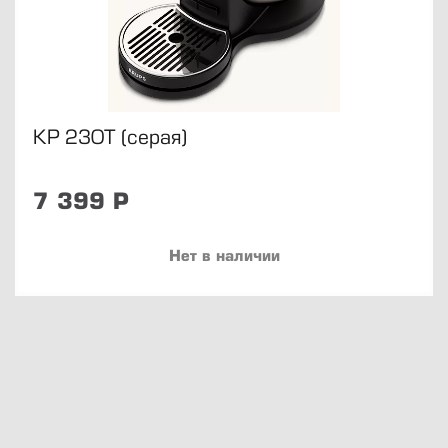
8 812 424-1947
info@avkofe.ru
Булы Куна 34
KP 230T (серая)
Пн.-Пт., 10-19
7 399
Р
Нет в наличии