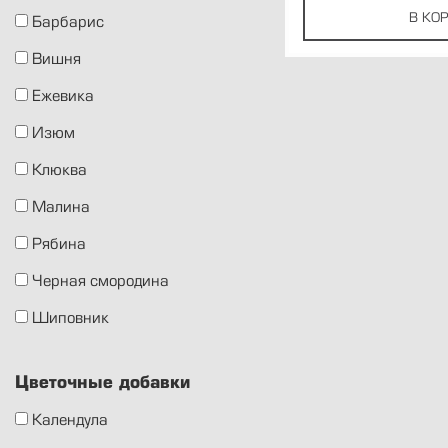
В КО
Барбарис
Вишня
Ежевика
Изюм
Клюква
Малина
Рябина
Черная смородина
Шиповник
Цветочные добавки
Календула