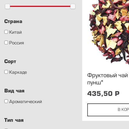
Страна
Китай
Россия
Сорт
Каркаде
Фруктовый чай
пунш"
Вид чая
435,50
Р
Ароматический
В КО
Тип чая