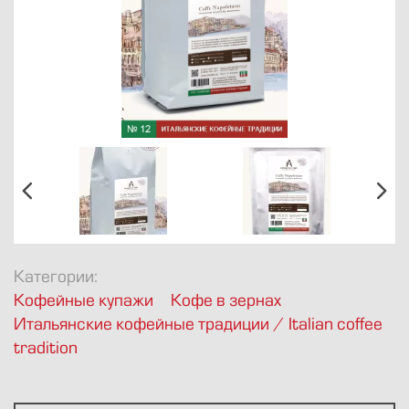
8 812 424-1947
info@avkofe.ru
Булы Куна 34
Пн.-Пт., 10-19
Категории:
Кофейные купажи
Кофе в зернах
Итальянские кофейные традиции / Italian coffee
tradition