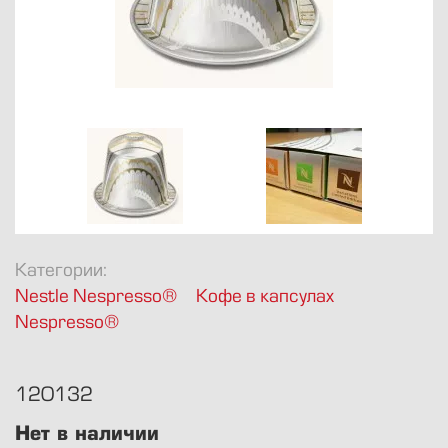
8 812 424-1947
info@avkofe.ru
Булы Куна 34
Пн.-Пт., 10-19
Категории:
Nestle Nespresso®
Кофе в капсулах
Nespresso®
120132
Нет в наличии