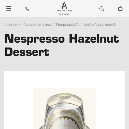
Главная
/
Кофе в капсулах
/
Nespresso®
/
Nestle Nespresso®
Каталог
Nespresso Hazelnut
Санкт-Петербург
Dessert
Блог
Контакты
Войти
Регистрация